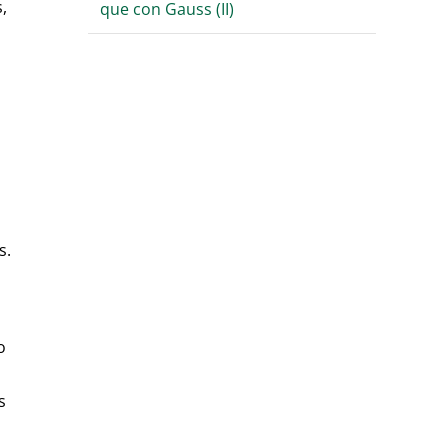
,
que con Gauss (II)
s.
o
s