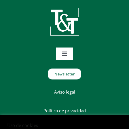
Toggle
Navigation
Inicio
Newsletter
Sobre nosotros
Aviso legal
Servicios
Política de privacidad
Uso de cookies
Calidad